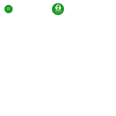
0
Descubriendo la Magia del Amazonas
Colombiano: Un Viaje al Corazón de la Selva
El Amazonas colombiano es uno de los lugares
más fascinantes y enigmáticos del planeta. Con
una biodiversidad incomparable, paisajes
exuberantes y una cultura ancestral, esta región
es un destino imperdible para los amantes de la
naturaleza y los viajeros en busca de
experiencias auténticas. Ubicado en el sur de
Colombia, el departamento del Amazonas es
una puerta de entrada a la selva tropical más
grande del mundo, un lugar donde la vida florece