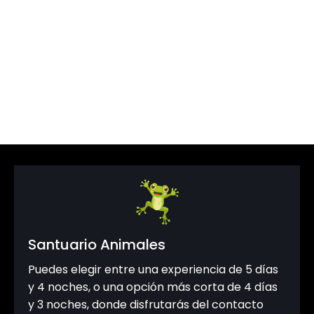
¡Prepárate para vivir una experiencia que
transformará tu forma de ver el mundo! 🌿✨
—
¿Te animas a explorar este rincón mágico de
Colombia? ¡El Amazonas te espera! 🌎
Santuario Animales
Puedes elegir entre una experiencia de 5 días
y 4 noches, o una opción más corta de 4 días
y 3 noches, donde disfrutarás del contacto